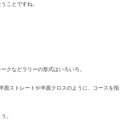
合うことですね。
。
ロークなどラリーの形式はいろいろ。
、半面ストレートや半面クロスのように、コースを指
ょう。