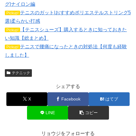
グ|ナイロン編
テニスのガット|おすすめポリエステルストリング5
Pickup!
選|柔らかい打感
【テニスシューズ】購入するときに知っておきた
Pickup!
い知識【総まとめ】
テニスで腰痛になったときの対処法【何度も経験
Pickup!
しました】
テクニック
シェアする
X
Facebook
はてブ
LINE
コピー
リョウジをフォローする